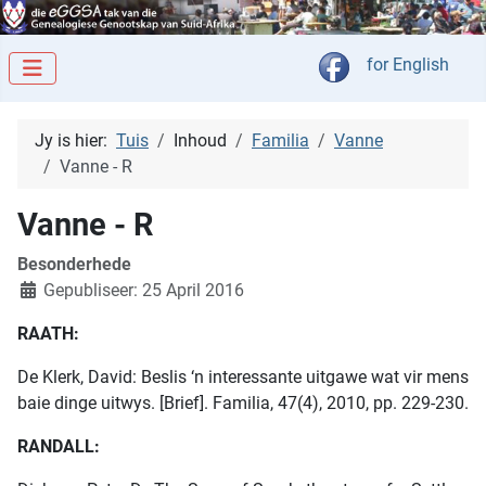
Kies jou taal
for English
Jy is hier:
Tuis
Inhoud
Familia
Vanne
Vanne - R
Vanne - R
Besonderhede
Gepubliseer: 25 April 2016
RAATH:
De Klerk, David: Beslis ‘n interessante uitgawe wat vir mens
baie dinge uitwys. [Brief]. Familia, 47(4), 2010, pp. 229-230.
RANDALL: